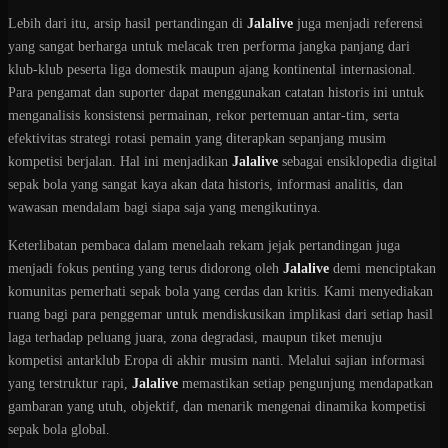
Lebih dari itu, arsip hasil pertandingan di
Jalalive
juga menjadi referensi
yang sangat berharga untuk melacak tren performa jangka panjang dari
klub-klub peserta liga domestik maupun ajang kontinental internasional.
Para pengamat dan suporter dapat menggunakan catatan historis ini untuk
menganalisis konsistensi permainan, rekor pertemuan antar-tim, serta
efektivitas strategi rotasi pemain yang diterapkan sepanjang musim
kompetisi berjalan. Hal ini menjadikan
Jalalive
sebagai ensiklopedia digital
sepak bola yang sangat kaya akan data historis, informasi analitis, dan
wawasan mendalam bagi siapa saja yang mengikutinya.
Keterlibatan pembaca dalam menelaah rekam jejak pertandingan juga
menjadi fokus penting yang terus didorong oleh
Jalalive
demi menciptakan
komunitas pemerhati sepak bola yang cerdas dan kritis. Kami menyediakan
ruang bagi para penggemar untuk mendiskusikan implikasi dari setiap hasil
laga terhadap peluang juara, zona degradasi, maupun tiket menuju
kompetisi antarklub Eropa di akhir musim nanti. Melalui sajian informasi
yang terstruktur rapi,
Jalalive
memastikan setiap pengunjung mendapatkan
gambaran yang utuh, objektif, dan menarik mengenai dinamika kompetisi
sepak bola global.