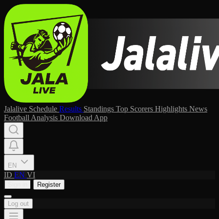
Jalalive
Schedule
Results
Standings
Top Scorers
Highlights
News
Football Analysis
Download App
EN
ID
EN
VI
Sign in
Register
Log out