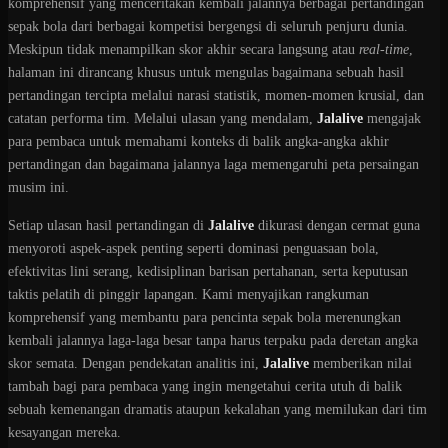
komprehensif yang menceritakan kembali jalannya berbagai pertandingan
sepak bola dari berbagai kompetisi bergengsi di seluruh penjuru dunia.
Meskipun tidak menampilkan skor akhir secara langsung atau
real-time
,
halaman ini dirancang khusus untuk mengulas bagaimana sebuah hasil
pertandingan tercipta melalui narasi statistik, momen-momen krusial, dan
catatan performa tim. Melalui ulasan yang mendalam,
Jalalive
mengajak
para pembaca untuk memahami konteks di balik angka-angka akhir
pertandingan dan bagaimana jalannya laga memengaruhi peta persaingan
musim ini.
Setiap ulasan hasil pertandingan di
Jalalive
dikurasi dengan cermat guna
menyoroti aspek-aspek penting seperti dominasi penguasaan bola,
efektivitas lini serang, kedisiplinan barisan pertahanan, serta keputusan
taktis pelatih di pinggir lapangan. Kami menyajikan rangkuman
komprehensif yang membantu para pencinta sepak bola merenungkan
kembali jalannya laga-laga besar tanpa harus terpaku pada deretan angka
skor semata. Dengan pendekatan analitis ini,
Jalalive
memberikan nilai
tambah bagi para pembaca yang ingin mengetahui cerita utuh di balik
sebuah kemenangan dramatis ataupun kekalahan yang memilukan dari tim
kesayangan mereka.