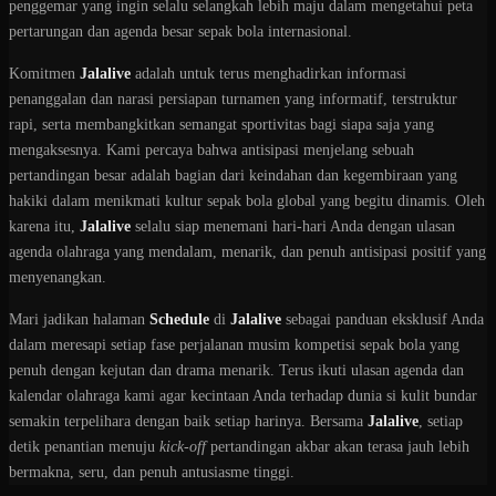
penggemar yang ingin selalu selangkah lebih maju dalam mengetahui peta
pertarungan dan agenda besar sepak bola internasional.
Komitmen
Jalalive
adalah untuk terus menghadirkan informasi
penanggalan dan narasi persiapan turnamen yang informatif, terstruktur
rapi, serta membangkitkan semangat sportivitas bagi siapa saja yang
mengaksesnya. Kami percaya bahwa antisipasi menjelang sebuah
pertandingan besar adalah bagian dari keindahan dan kegembiraan yang
hakiki dalam menikmati kultur sepak bola global yang begitu dinamis. Oleh
karena itu,
Jalalive
selalu siap menemani hari-hari Anda dengan ulasan
agenda olahraga yang mendalam, menarik, dan penuh antisipasi positif yang
menyenangkan.
Mari jadikan halaman
Schedule
di
Jalalive
sebagai panduan eksklusif Anda
dalam meresapi setiap fase perjalanan musim kompetisi sepak bola yang
penuh dengan kejutan dan drama menarik. Terus ikuti ulasan agenda dan
kalendar olahraga kami agar kecintaan Anda terhadap dunia si kulit bundar
semakin terpelihara dengan baik setiap harinya. Bersama
Jalalive
, setiap
detik penantian menuju
kick-off
pertandingan akbar akan terasa jauh lebih
bermakna, seru, dan penuh antusiasme tinggi.