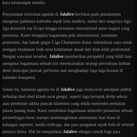
kaca kesayangan mereka.
Penyusunan informasi agenda di
Jalalive
berfokus pada pemahaman
mengenai padatnya kalender sepak bola modern, mulai dari sengitnya liga-
liga domestik top Eropa hingga turnamen international antar-negara yang
prestisius. Kami mengulas bagaimana jeda internasional, turnamen
pramusim, dan babak gugur Liga Champions diatur sedemikian rupa untuk
menguji ketahanan fisik serta kedalaman skuad dari klub-klub profesional.
Dengan wawasan tersebut,
Jalalive
memberikan perspektif yang lebih luas
mengenai bagaimana sebuah tim merencanakan strategi periodisasi latihan
demi mencapai puncak performa saat menghadapi laga-laga krusial di
kalender kompetisi.
Selain itu, halaman agenda ini di
Jalalive
juga menyoroti antisipasi publik
terhadap duel-duel klasik sarat gengsi, seperti laga bertajuk
derby
sekota
atau perebutan takhta puncak klasemen yang selalu menyedot perhatian
jutaan pasang mata. Kami membahas bagaimana atmosfer penantian sebuah
pertandingan besar mampu membangkitkan antusiasme luar biasa di
kalangan suporter, media olahraga, dan para pengamat sepak bola di seluruh
penjuru dunia. Hal ini menjadikan
Jalalive
sebagai rumah bagi para