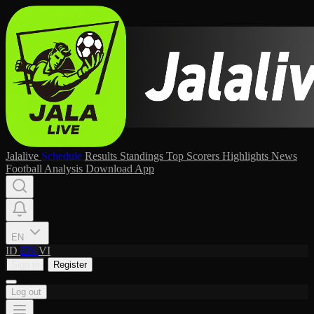
Jalalive
Schedule
Results
Standings
Top Scorers
Highlights
News
Football Analysis
Download App
EN
ID
EN
VI
Sign in
Register
Log out