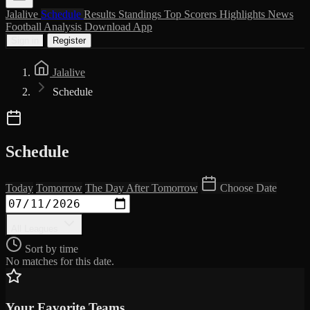
Jalalive
Schedule
Results
Standings
Top Scorers
Highlights
News
Football Analysis
Download App
Sign in
Register
Jalalive
Schedule
Schedule
Today
Tomorrow
The Day After Tomorrow
Choose Date
All Leagues
Sort by time
No matches for this date.
Your Favorite Teams