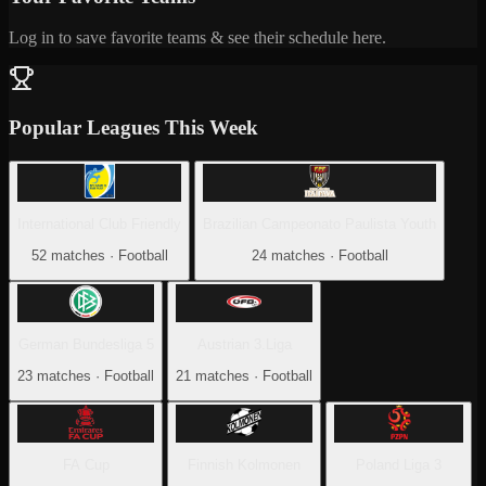
Log in to save favorite teams & see their schedule here.
Popular Leagues This Week
International Club Friendly
Brazilian Campeonato Paulista Youth
52 matches · Football
24 matches · Football
German Bundesliga 5
Austrian 3.Liga
23 matches · Football
21 matches · Football
FA Cup
Finnish Kolmonen
Poland Liga 3