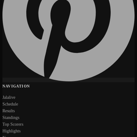
NAVIGATION
Jalalive
Schedule
Results
Standings
Top Scorers
Highlights