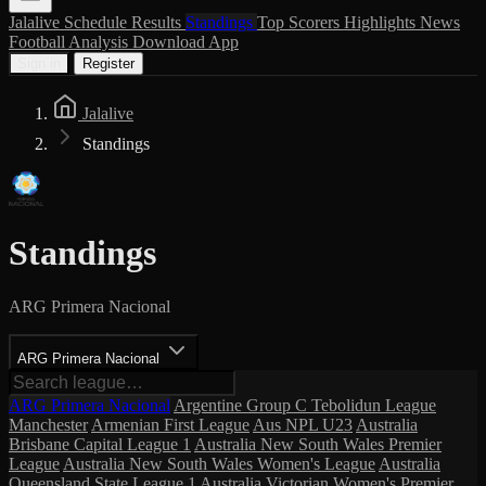
Jalalive
Schedule
Results
Standings
Top Scorers
Highlights
News
Football Analysis
Download App
Sign in
Register
Jalalive
Standings
Standings
ARG Primera Nacional
ARG Primera Nacional
ARG Primera Nacional
Argentine Group C Tebolidun League
Manchester
Armenian First League
Aus NPL U23
Australia
Brisbane Capital League 1
Australia New South Wales Premier
League
Australia New South Wales Women's League
Australia
Queensland State League 1
Australia Victorian Women's Premier