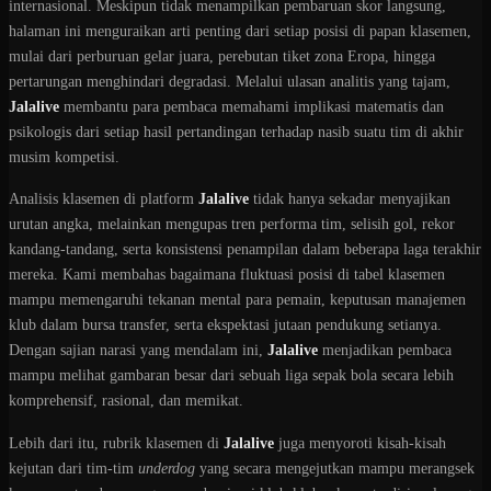
internasional. Meskipun tidak menampilkan pembaruan skor langsung,
halaman ini menguraikan arti penting dari setiap posisi di papan klasemen,
mulai dari perburuan gelar juara, perebutan tiket zona Eropa, hingga
pertarungan menghindari degradasi. Melalui ulasan analitis yang tajam,
Jalalive
membantu para pembaca memahami implikasi matematis dan
psikologis dari setiap hasil pertandingan terhadap nasib suatu tim di akhir
musim kompetisi.
Analisis klasemen di platform
Jalalive
tidak hanya sekadar menyajikan
urutan angka, melainkan mengupas tren performa tim, selisih gol, rekor
kandang-tandang, serta konsistensi penampilan dalam beberapa laga terakhir
mereka. Kami membahas bagaimana fluktuasi posisi di tabel klasemen
mampu memengaruhi tekanan mental para pemain, keputusan manajemen
klub dalam bursa transfer, serta ekspektasi jutaan pendukung setianya.
Dengan sajian narasi yang mendalam ini,
Jalalive
menjadikan pembaca
mampu melihat gambaran besar dari sebuah liga sepak bola secara lebih
komprehensif, rasional, dan memikat.
Lebih dari itu, rubrik klasemen di
Jalalive
juga menyoroti kisah-kisah
kejutan dari tim-tim
underdog
yang secara mengejutkan mampu merangsek