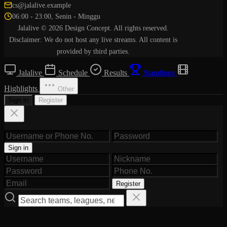
cs@jalalive.example
06:00 - 23:00, Senin - Minggu
Jalalive © 2026 Design Concept. All rights reserved.
Disclaimer: We do not host any live streams. All content is
provided by third parties.
Jalalive
Schedule
Results
Standings
Highlights
Other
Sign in
Register
Sign in
Register