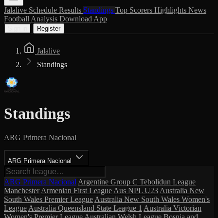
Jalalive
Schedule
Results
Standings
Top Scorers
Highlights
News
Football Analysis
Download App
Sign in
Register
Jalalive
Standings
Standings
ARG Primera Nacional
ARG Primera Nacional
ARG Primera Nacional
Argentine Group C Tebolidun League
Manchester
Armenian First League
Aus NPL U23
Australia New
South Wales Premier League
Australia New South Wales Women's
League
Australia Queensland State League 1
Australia Victorian
Women's Premier League
Australian Welsh League
Bosnia and