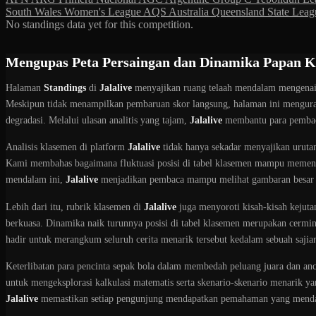
South Wales Women's League
AQS
Australia Queensland State Leag
No standings data yet for this competition.
Mengupas Peta Persaingan dan Dinamika Papan K
Halaman
Standings
di
Jalalive
menyajikan ruang telaah mendalam mengenai pe
Meskipun tidak menampilkan pembaruan skor langsung, halaman ini menguraikan
degradasi. Melalui ulasan analitis yang tajam,
Jalalive
membantu para pembaca 
Analisis klasemen di platform
Jalalive
tidak hanya sekadar menyajikan urutan
Kami membahas bagaimana fluktuasi posisi di tabel klasemen mampu memengar
mendalam ini,
Jalalive
menjadikan pembaca mampu melihat gambaran besar dar
Lebih dari itu, rubrik klasemen di
Jalalive
juga menyoroti kisah-kisah kejuta
berkuasa. Dinamika naik turunnya posisi di tabel klasemen merupakan cermina
hadir untuk merangkum seluruh cerita menarik tersebut kedalam sebuah sajian
Keterlibatan para pencinta sepak bola dalam membedah peluang juara dan anc
untuk mengeksplorasi kalkulasi matematis serta skenario-skenario menarik ya
Jalalive
memastikan setiap pengunjung mendapatkan pemahaman yang mendala