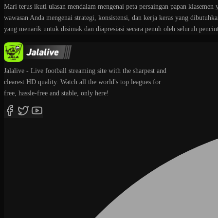
Mari terus ikuti ulasan mendalam mengenai peta persaingan papan klasemen y
wawasan Anda mengenai strategi, konsistensi, dan kerja keras yang dibutuhk
yang menarik untuk disimak dan diapresiasi secara penuh oleh seluruh pencinta
Jalalive - Live football streaming site with the sharpest and
clearest HD quality. Watch all the world's top leagues for
free, hassle-free and stable, only here!