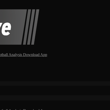
otball Analysis
Download App