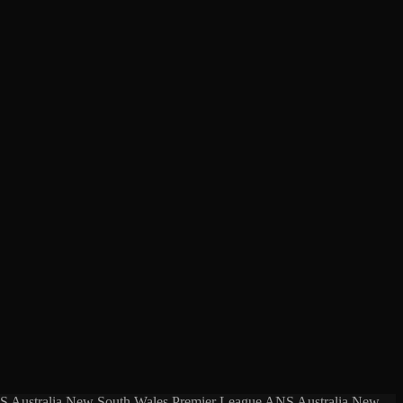
S
Australia New South Wales Premier League
ANS
Australia New