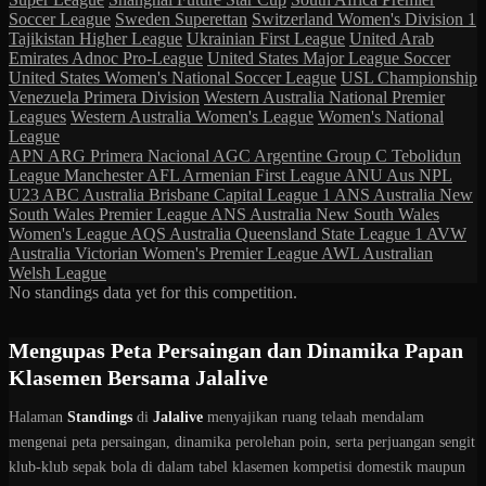
Soccer League
Sweden Superettan
Switzerland Women's Division 1
Tajikistan Higher League
Ukrainian First League
United Arab
Emirates Adnoc Pro-League
United States Major League Soccer
United States Women's National Soccer League
USL Championship
Venezuela Primera Division
Western Australia National Premier
Leagues
Western Australia Women's League
Women's National
League
APN
ARG Primera Nacional
AGC
Argentine Group C Tebolidun
League Manchester
AFL
Armenian First League
ANU
Aus NPL
U23
ABC
Australia Brisbane Capital League 1
ANS
Australia New
South Wales Premier League
ANS
Australia New South Wales
Women's League
AQS
Australia Queensland State League 1
AVW
Australia Victorian Women's Premier League
AWL
Australian
Welsh League
No standings data yet for this competition.
Mengupas Peta Persaingan dan Dinamika Papan
Klasemen Bersama Jalalive
Halaman
Standings
di
Jalalive
menyajikan ruang telaah mendalam
mengenai peta persaingan, dinamika perolehan poin, serta perjuangan sengit
klub-klub sepak bola di dalam tabel klasemen kompetisi domestik maupun