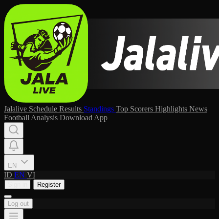
Jalalive
Schedule
Results
Standings
Top Scorers
Highlights
News
Football Analysis
Download App
EN
ID
EN
VI
Sign in
Register
Log out