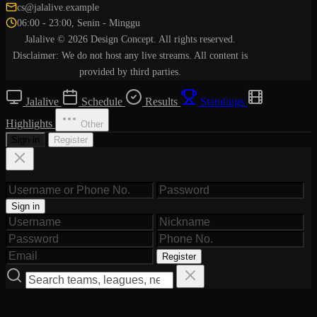
cs@jalalive.example
06:00 - 23:00, Senin - Minggu
Jalalive © 2026 Design Concept. All rights reserved.
Disclaimer: We do not host any live streams. All content is
provided by third parties.
Jalalive
Schedule
Results
Standings
Highlights
Other
Sign in
Register
Sign in
Register