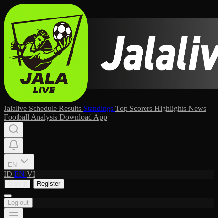
Jalalive
Schedule
Results
Standings
Top Scorers
Highlights
News
Football Analysis
Download App
EN
ID
EN
VI
Sign in
Register
Log out