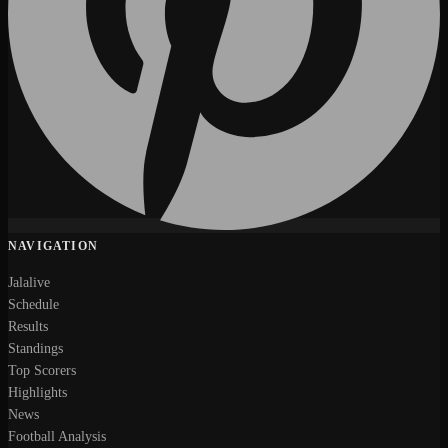
NAVIGATION
Jalalive
Schedule
Results
Standings
Top Scorers
Highlights
News
Football Analysis