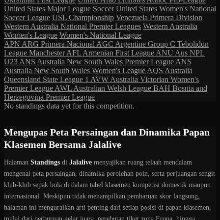
United States Major League Soccer
United States Women's National
Soccer League
USL Championship
Venezuela Primera Division
Western Australia National Premier Leagues
Western Australia
Women's League
Women's National League
APN
ARG Primera Nacional
AGC
Argentine Group C Tebolidun
League Manchester
AFL
Armenian First League
ANU
Aus NPL
U23
ANS
Australia New South Wales Premier League
ANS
Australia New South Wales Women's League
AQS
Australia
Queensland State League 1
AVW
Australia Victorian Women's
Premier League
AWL
Australian Welsh League
BAH
Bosnia and
Herzegovina Premier League
No standings data yet for this competition.
Mengupas Peta Persaingan dan Dinamika Papan
Klasemen Bersama Jalalive
Halaman
Standings
di
Jalalive
menyajikan ruang telaah mendalam
mengenai peta persaingan, dinamika perolehan poin, serta perjuangan sengit
klub-klub sepak bola di dalam tabel klasemen kompetisi domestik maupun
internasional. Meskipun tidak menampilkan pembaruan skor langsung,
halaman ini menguraikan arti penting dari setiap posisi di papan klasemen,
mulai dari perburuan gelar juara, perebutan tiket zona Eropa, hingga