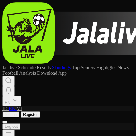
Jalalive
Schedule
Results
Standings
Top Scorers
Highlights
News
Football Analysis
Download App
EN
ID
EN
VI
Sign in
Register
Log out