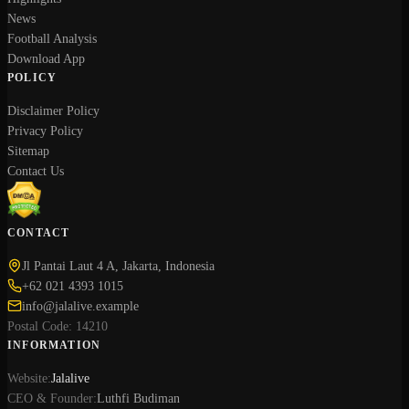
News
Football Analysis
Download App
POLICY
Disclaimer Policy
Privacy Policy
Sitemap
Contact Us
CONTACT
Jl Pantai Laut 4 A, Jakarta, Indonesia
+62 021 4393 1015
info@jalalive.example
Postal Code: 14210
INFORMATION
Website:
Jalalive
CEO & Founder:
Luthfi Budiman