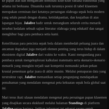
ke papan atas dan mengancam dominasi klub-klub raksasa tradisional yang
selama ini berkuasa. Dinamika naik turunnya posisi di tabel klasemen
merupakan cerminan dari ketatnya persaingan olahraga sepak bola modern
yang selalu penuh dengan drama, ketidakpastian, dan keajaiban di atas
lapangan hijau.
Jalalive
hadir untuk merangkum seluruh cerita menarik
tersebut kedalam sebuah sajian literatur olahraga yang edukatif dan sangat
menghibur bagi para pembaca setia kami.
Keterlibatan para pencinta sepak bola dalam membedah peluang juara dan
ancaman degradasi juga menjadi elemen penting yang terus hidup di dalam
ekosistem digital
Jalalive
dari waktu ke waktu. Kami mengundang para
pembaca untuk mengeksplorasi kalkulasi matematis serta skenario-skenario
menarik yang mungkin terjadi saat kompetisi memasuki pekan-pekan
krusial penentuan gelar juara di akhir musim. Melalui pemaparan data yang
terstruktur rapi,
Jalalive
memastikan setiap pengunjung mendapatkan
pemahaman yang mendalam mengenai peta kekuatan sepak bola global saat
ini.
Mari terus ikuti ulasan mendalam mengenai peta persaingan papan klasemen
yang disajikan secara eksklusif melalui halaman
Standings
di platform
Jalalive
setiap harinya. Jadikan informasi ini sebagai sarana untuk