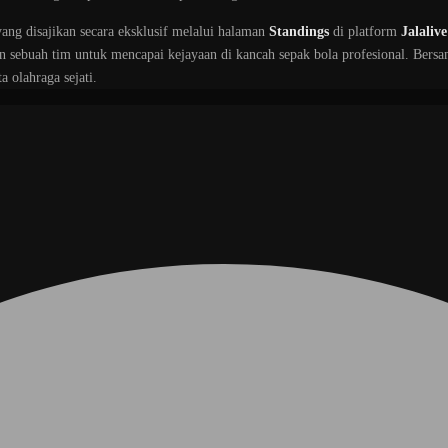
ang disajikan secara eksklusif melalui halaman
Standings
di platform
Jalalive
an sebuah tim untuk mencapai kejayaan di kancah sepak bola profesional. Bers
 olahraga sejati.