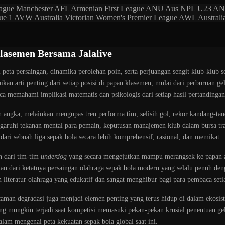
ague Manchester
AFL
Armenian First League
ANU
Aus NPL U23
AN
ue 1
AVW
Australia Victorian Women's Premier League
AWL
Austral
lasemen Bersama Jalalive
ta persaingan, dinamika perolehan poin, serta perjuangan sengit klub-klub s
 arti penting dari setiap posisi di papan klasemen, mulai dari perburuan gel
memahami implikasi matematis dan psikologis dari setiap hasil pertandingan 
 angka, melainkan mengupas tren performa tim, selisih gol, rekor kandang-tand
uhi tekanan mental para pemain, keputusan manajemen klub dalam bursa transf
i sebuah liga sepak bola secara lebih komprehensif, rasional, dan memikat.
n dari tim-tim
underdog
yang secara mengejutkan mampu merangsek ke papan at
n dari ketatnya persaingan olahraga sepak bola modern yang selalu penuh deng
 literatur olahraga yang edukatif dan sangat menghibur bagi para pembaca seti
aman degradasi juga menjadi elemen penting yang terus hidup di dalam ekosis
ng mungkin terjadi saat kompetisi memasuki pekan-pekan krusial penentuan gela
m mengenai peta kekuatan sepak bola global saat ini.