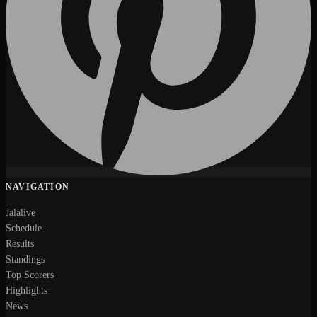
NAVIGATION
Jalalive
Schedule
Results
Standings
Top Scorers
Highlights
News