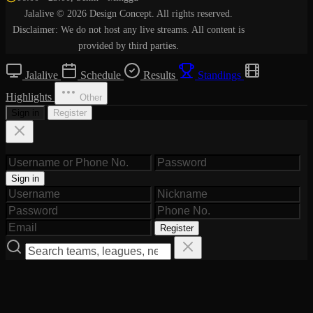
Jalalive © 2026 Design Concept. All rights reserved.
Disclaimer: We do not host any live streams. All content is
provided by third parties.
Jalalive
Schedule
Results
Standings
Highlights
Other
Sign in
Register
Sign in
Register