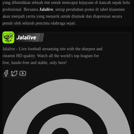
yang dibutuhkan sebuah tim untuk mencapai kejayaan di kancah sepak bola
profesional. Bersama
Jalalive
, setiap perubahan posisi di tabel klasemen
akan menjadi cerita yang menarik untuk disimak dan diapresiasi secara
penuh oleh seluruh pencinta olahraga sejati.
Jalalive - Live football streaming site with the sharpest and
clearest HD quality. Watch all the world's top leagues for
free, hassle-free and stable, only here!