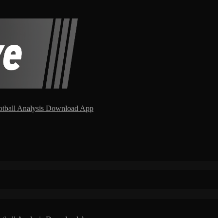
otball Analysis
Download App