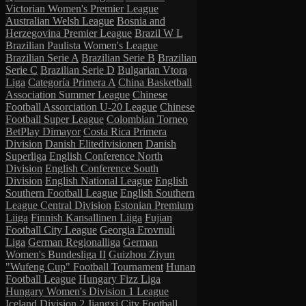
Victorian Women's Premier League
Australian Welsh League
Bosnia and
Herzegovina Premier League
Brazil W L
Brazilian Paulista Women's League
Brazilian Serie A
Brazilian Serie B
Brazilian
Serie C
Brazilian Serie D
Bulgarian Vtora
Liga
Categoría Primera A
China Basketball
Association Summer League
Chinese
Football Assorciation U-20 League
Chinese
Football Super League
Colombian Torneo
BetPlay Dimayor
Costa Rica Primera
Division
Danish Elitedivisionen
Danish
Superliga
English Conference North
Division
English Conference South
Division
English National League
English
Southern Football League
English Southern
League Central Division
Estonian Premium
Liiga
Finnish Kansallinen Liiga
Fujian
Football City League
Georgia Erovnuli
Liga
German Regionalliga
German
Women's Bundesliga II
Guizhou Ziyun
"Wufeng Cup" Football Tournament
Hunan
Football League
Hungary Fizz Liga
Hungary Women's Division 1 League
Iceland Division 2
Jiangxi City Football