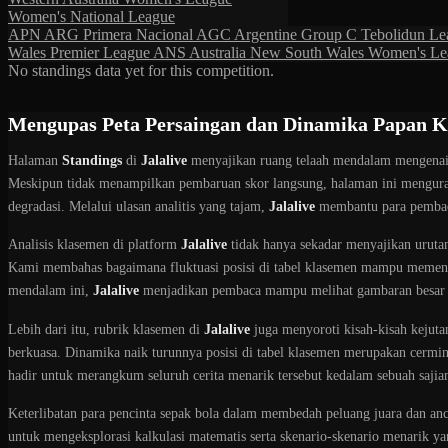
Women's National League
APN
ARG Primera Nacional
AGC
Argentine Group C Tebolidun Le
Wales Premier League
ANS
Australia New South Wales Women's L
No standings data yet for this competition.
Mengupas Peta Persaingan dan Dinamika Papan K
Halaman
Standings
di
Jalalive
menyajikan ruang telaah mendalam mengenai pe
Meskipun tidak menampilkan pembaruan skor langsung, halaman ini menguraikan
degradasi. Melalui ulasan analitis yang tajam,
Jalalive
membantu para pembaca 
Analisis klasemen di platform
Jalalive
tidak hanya sekadar menyajikan urutan
Kami membahas bagaimana fluktuasi posisi di tabel klasemen mampu memengar
mendalam ini,
Jalalive
menjadikan pembaca mampu melihat gambaran besar dar
Lebih dari itu, rubrik klasemen di
Jalalive
juga menyoroti kisah-kisah kejuta
berkuasa. Dinamika naik turunnya posisi di tabel klasemen merupakan cermina
hadir untuk merangkum seluruh cerita menarik tersebut kedalam sebuah sajian
Keterlibatan para pencinta sepak bola dalam membedah peluang juara dan anc
untuk mengeksplorasi kalkulasi matematis serta skenario-skenario menarik ya