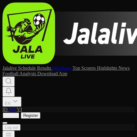
Jalalive
Schedule
Results
Standings
Top Scorers
Highlights
News
Football Analysis
Download App
EN
ID
EN
VI
Sign in
Register
Log out