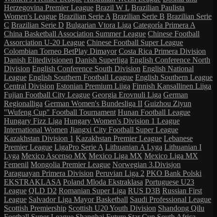
Herzegovina Premier League
Brazil W L
Brazilian Paulista
Women's League
Brazilian Serie A
Brazilian Serie B
Brazilian Serie
C
Brazilian Serie D
Bulgarian Vtora Liga
Categoría Primera A
China Basketball Association Summer League
Chinese Football
Assorciation U-20 League
Chinese Football Super League
Colombian Torneo BetPlay Dimayor
Costa Rica Primera Division
Danish Elitedivisionen
Danish Superliga
English Conference North
Division
English Conference South Division
English National
League
English Southern Football League
English Southern League
Central Division
Estonian Premium Liiga
Finnish Kansallinen Liiga
Fujian Football City League
Georgia Erovnuli Liga
German
Regionalliga
German Women's Bundesliga II
Guizhou Ziyun
"Wufeng Cup" Football Tournament
Hunan Football League
Hungary Fizz Liga
Hungary Women's Division 1 League
International Women
Jiangxi City Football Super League
Kazakhstan Division 1
Kazakhstan Premier League
Lebanese
Premier League
LigaPro Serie A
Lithuanian A Lyga
Lithuanian I
Lyga
Mexico Ascenso MX
Mexico Liga MX
Mexico Liga MX
Femenil
Mongolia Premier League
Norwegian 3.Divisjon
Paraguayan Primera Division
Peruvian Liga 2
PKO Bank Polski
EKSTRAKLASA
Poland Mloda Ekstraklasa
Portuguese U23
League
QLD D2
Romanian Super Liga
RUS D3B
Russian First
League
Salvador Liga Mayor Basketball
Saudi Professional League
Scottish Premiership
Scottish U20 Youth Division
Shandong Qilu
Football Super League
Shanghai Future Star Cup
South Africa