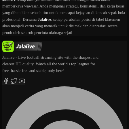
memperkaya wawasan Anda mengenai strategi, konsistensi, dan kerja keras
yang dibutuhkan sebuah tim untuk mencapai kejayaan di kancah sepak bola
profesional. Bersama
Jalalive
, setiap perubahan posisi di tabel klasemen
akan menjadi cerita yang menarik untuk disimak dan diapresiasi secara
penuh oleh seluruh pencinta olahraga sejati.
Jalalive - Live football streaming site with the sharpest and
clearest HD quality. Watch all the world's top leagues for
free, hassle-free and stable, only here!