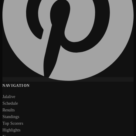
NAVIGATION
Jalalive
Schedule
Results
Standings
Top Scorers
Highlights