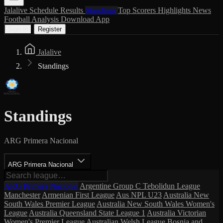
Jalalive
Schedule
Results
Standings
Top Scorers
Highlights
News
Football Analysis
Download App
Sign in
Register
Jalalive
Standings
Standings
ARG Primera Nacional
ARG Primera Nacional
ARG Primera Nacional
Argentine Group C Tebolidun League
Manchester
Armenian First League
Aus NPL U23
Australia New
South Wales Premier League
Australia New South Wales Women's
League
Australia Queensland State League 1
Australia Victorian
Women's Premier League
Australian Welsh League
Bosnia and