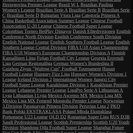
Herzegovina Premier League
Brazil W L
Brazilian Paulista
Women's League
Brazilian Serie A
Brazilian Serie B
Brazilian Serie
C
Brazilian Serie D
Bulgarian Vtora Liga
Categoría Primera A
China Basketball Association Summer League
Chinese Football
Assorciation U-20 League
Chinese Football Super League
Colombian Torneo BetPlay Dimayor
Danish Elitedivisionen
English
Conference North Division
English Conference South Division
English National League
English Southern Football League
English
Southern League Central Division
FIBA U18 Asian Championship
FIBA U18 Women's European Championship Division A
Finnish
Kansallinen Liiga
Fujian Football City League
Georgia Erovnuli
Liga
German Regionalliga
German Women's Bundesliga II
Guizhou Ziyun "Wufeng Cup" Football Tournament
Hunan
Football League
Hungary Fizz Liga
Hungary Women's Division 1
League
Iceland Division 2
International Women
Jiangxi City
Football Super League
Kazakhstan Division 1
Kazakhstan Premier
League
Lebanese Premier League
LigaPro Serie A
Lithuanian A
Lyga
Lithuanian I Lyga
Mexico Ascenso MX
Mexico Liga MX
Mexico Liga MX Femenil
Mongolia Premier League
Norwegian
3.Divisjon
Paraguayan Primera Division
Peruvian Liga 2
PKO
Bank Polski EKSTRAKLASA
Poland Mloda Ekstraklasa
Portuguese U23 League
QLD D2
Romanian Super Liga
RUS D3B
Saudi Professional League
Scottish Premiership
Scottish U20 Youth
Division
Shandong Qilu Football Super League
Shanghai Future
Star Cup
South Africa Premier Soccer League
Sweden Superettan