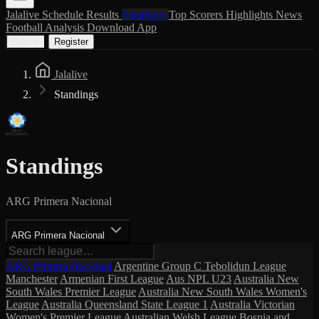
Jalalive
Schedule
Results
Standings
Top Scorers
Highlights
News
Football Analysis
Download App
Sign in
Register
Jalalive
Standings
Standings
ARG Primera Nacional
ARG Primera Nacional
ARG Primera Nacional
Argentine Group C Tebolidun League
Manchester
Armenian First League
Aus NPL U23
Australia New
South Wales Premier League
Australia New South Wales Women's
League
Australia Queensland State League 1
Australia Victorian
Women's Premier League
Australian Welsh League
Bosnia and