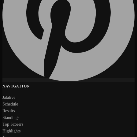
NAVIGATION
Jalalive
Schedule
Results
Standings
Top Scorers
Highlights