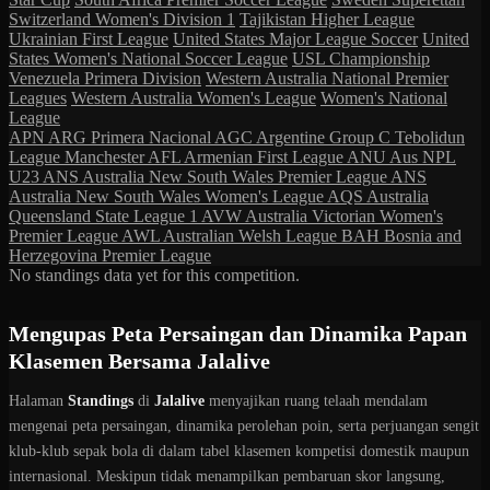
Switzerland Women's Division 1
Tajikistan Higher League
Ukrainian First League
United States Major League Soccer
United
States Women's National Soccer League
USL Championship
Venezuela Primera Division
Western Australia National Premier
Leagues
Western Australia Women's League
Women's National
League
APN
ARG Primera Nacional
AGC
Argentine Group C Tebolidun
League Manchester
AFL
Armenian First League
ANU
Aus NPL
U23
ANS
Australia New South Wales Premier League
ANS
Australia New South Wales Women's League
AQS
Australia
Queensland State League 1
AVW
Australia Victorian Women's
Premier League
AWL
Australian Welsh League
BAH
Bosnia and
Herzegovina Premier League
No standings data yet for this competition.
Mengupas Peta Persaingan dan Dinamika Papan
Klasemen Bersama Jalalive
Halaman
Standings
di
Jalalive
menyajikan ruang telaah mendalam
mengenai peta persaingan, dinamika perolehan poin, serta perjuangan sengit
klub-klub sepak bola di dalam tabel klasemen kompetisi domestik maupun
internasional. Meskipun tidak menampilkan pembaruan skor langsung,