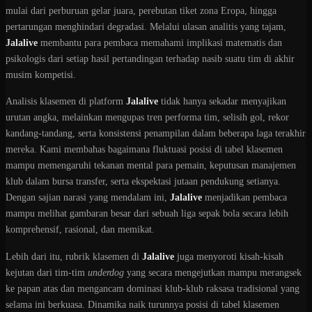
mulai dari perburuan gelar juara, perebutan tiket zona Eropa, hingga
pertarungan menghindari degradasi. Melalui ulasan analitis yang tajam,
Jalalive
membantu para pembaca memahami implikasi matematis dan
psikologis dari setiap hasil pertandingan terhadap nasib suatu tim di akhir
musim kompetisi.
Analisis klasemen di platform
Jalalive
tidak hanya sekadar menyajikan
urutan angka, melainkan mengupas tren performa tim, selisih gol, rekor
kandang-tandang, serta konsistensi penampilan dalam beberapa laga terakhir
mereka. Kami membahas bagaimana fluktuasi posisi di tabel klasemen
mampu memengaruhi tekanan mental para pemain, keputusan manajemen
klub dalam bursa transfer, serta ekspektasi jutaan pendukung setianya.
Dengan sajian narasi yang mendalam ini,
Jalalive
menjadikan pembaca
mampu melihat gambaran besar dari sebuah liga sepak bola secara lebih
komprehensif, rasional, dan memikat.
Lebih dari itu, rubrik klasemen di
Jalalive
juga menyoroti kisah-kisah
kejutan dari tim-tim
underdog
yang secara mengejutkan mampu merangsek
ke papan atas dan mengancam dominasi klub-klub raksasa tradisional yang
selama ini berkuasa. Dinamika naik turunnya posisi di tabel klasemen