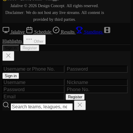
Jalalive © 2026 Design Concept. All rights reserved.
Disclaimer: We do not host any live streams. All content is
provided by third parties.
Jalalive
Schedule
Results
Standings
Highlights
Other
Sign in
Register
Sign in
Register