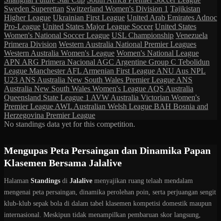
Sweden Superettan
Switzerland Women's Division 1
Tajikistan
Higher League
Ukrainian First League
United Arab Emirates Adnoc
Pro-League
United States Major League Soccer
United States
Women's National Soccer League
USL Championship
Venezuela
Primera Division
Western Australia National Premier Leagues
Western Australia Women's League
Women's National League
APN
ARG Primera Nacional
AGC
Argentine Group C Tebolidun
League Manchester
AFL
Armenian First League
ANU
Aus NPL
U23
ANS
Australia New South Wales Premier League
ANS
Australia New South Wales Women's League
AQS
Australia
Queensland State League 1
AVW
Australia Victorian Women's
Premier League
AWL
Australian Welsh League
BAH
Bosnia and
Herzegovina Premier League
No standings data yet for this competition.
Mengupas Peta Persaingan dan Dinamika Papan
Klasemen Bersama Jalalive
Halaman
Standings
di
Jalalive
menyajikan ruang telaah mendalam
mengenai peta persaingan, dinamika perolehan poin, serta perjuangan sengit
klub-klub sepak bola di dalam tabel klasemen kompetisi domestik maupun
internasional. Meskipun tidak menampilkan pembaruan skor langsung,