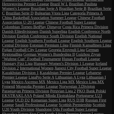
Herzegovina Premier League
Brazil W L
Brazilian Paulista
Women's League
Brazilian Serie A
Brazilian Serie B
Brazilian Serie
C
Brazilian Serie D
Bulgarian Vtora Liga
Categoría Primera A
China Basketball Association Summer League
Chinese Football
Assorciation U-20 League
Chinese Football Super League
Colombian Torneo BetPlay Dimayor
Costa Rica Primera Division
Danish Elitedivisionen
Danish Superliga
English Conference North
Division
English Conference South Division
English National
League
English Southern Football League
English Southern League
Central Division
Estonian Premium Liiga
Finnish Kansallinen Liiga
Fujian Football City League
Georgia Erovnuli Liga
German
Regionalliga
German Women's Bundesliga II
Guizhou Ziyun
"Wufeng Cup" Football Tournament
Hunan Football League
Hungary Fizz Liga
Hungary Women's Division 1 League
Iceland
Division 2
International Women
Jiangxi City Football Super League
Kazakhstan Division 1
Kazakhstan Premier League
Lebanese
Premier League
LigaPro Serie A
Lithuanian A Lyga
Lithuanian I
Lyga
Mexico Ascenso MX
Mexico Liga MX
Mexico Liga MX
Femenil
Mongolia Premier League
Norwegian 3.Divisjon
Paraguayan Primera Division
Peruvian Liga 2
PKO Bank Polski
EKSTRAKLASA
Poland Mloda Ekstraklasa
Portuguese U23
League
QLD D2
Romanian Super Liga
RUS D3B
Russian First
League
Saudi Professional League
Scottish Premiership
Scottish
U20 Youth Division
Shandong Qilu Football Super League
Shanghai Future Star Cup
South Africa Premier Soccer League