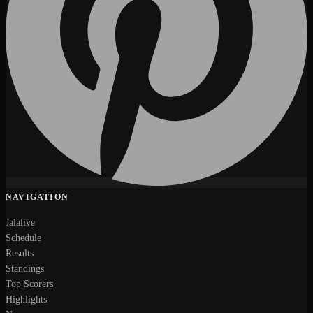
NAVIGATION
Jalalive
Schedule
Results
Standings
Top Scorers
Highlights