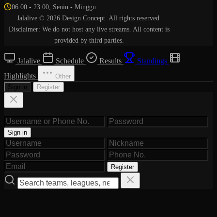
06:00 - 23:00, Senin - Minggu
Jalalive © 2026 Design Concept. All rights reserved.
Disclaimer: We do not host any live streams. All content is
provided by third parties.
Jalalive
Schedule
Results
Standings
Highlights
Other
Sign in
Register
Sign in
Register