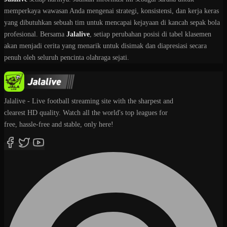
memperkaya wawasan Anda mengenai strategi, konsistensi, dan kerja keras
yang dibutuhkan sebuah tim untuk mencapai kejayaan di kancah sepak bola
profesional. Bersama
Jalalive
, setiap perubahan posisi di tabel klasemen
akan menjadi cerita yang menarik untuk disimak dan diapresiasi secara
penuh oleh seluruh pencinta olahraga sejati.
Jalalive - Live football streaming site with the sharpest and
clearest HD quality. Watch all the world's top leagues for
free, hassle-free and stable, only here!