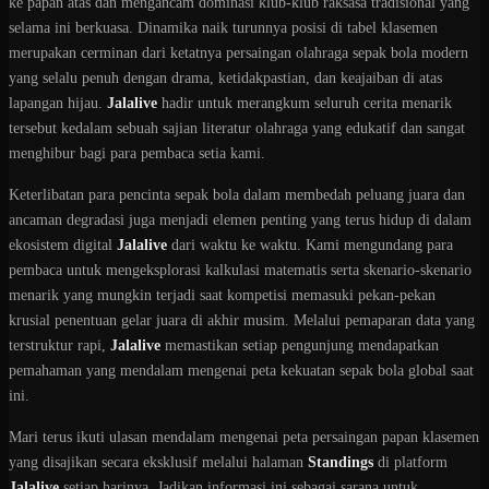
ke papan atas dan mengancam dominasi klub-klub raksasa tradisional yang
selama ini berkuasa. Dinamika naik turunnya posisi di tabel klasemen
merupakan cerminan dari ketatnya persaingan olahraga sepak bola modern
yang selalu penuh dengan drama, ketidakpastian, dan keajaiban di atas
lapangan hijau.
Jalalive
hadir untuk merangkum seluruh cerita menarik
tersebut kedalam sebuah sajian literatur olahraga yang edukatif dan sangat
menghibur bagi para pembaca setia kami.
Keterlibatan para pencinta sepak bola dalam membedah peluang juara dan
ancaman degradasi juga menjadi elemen penting yang terus hidup di dalam
ekosistem digital
Jalalive
dari waktu ke waktu. Kami mengundang para
pembaca untuk mengeksplorasi kalkulasi matematis serta skenario-skenario
menarik yang mungkin terjadi saat kompetisi memasuki pekan-pekan
krusial penentuan gelar juara di akhir musim. Melalui pemaparan data yang
terstruktur rapi,
Jalalive
memastikan setiap pengunjung mendapatkan
pemahaman yang mendalam mengenai peta kekuatan sepak bola global saat
ini.
Mari terus ikuti ulasan mendalam mengenai peta persaingan papan klasemen
yang disajikan secara eksklusif melalui halaman
Standings
di platform
Jalalive
setiap harinya. Jadikan informasi ini sebagai sarana untuk