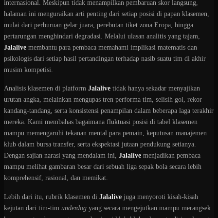
internasional. Meskipun tidak menampilkan pembaruan skor langsung,
halaman ini menguraikan arti penting dari setiap posisi di papan klasemen,
mulai dari perburuan gelar juara, perebutan tiket zona Eropa, hingga
pertarungan menghindari degradasi. Melalui ulasan analitis yang tajam,
Jalalive
membantu para pembaca memahami implikasi matematis dan
psikologis dari setiap hasil pertandingan terhadap nasib suatu tim di akhir
musim kompetisi.
Analisis klasemen di platform
Jalalive
tidak hanya sekadar menyajikan
urutan angka, melainkan mengupas tren performa tim, selisih gol, rekor
kandang-tandang, serta konsistensi penampilan dalam beberapa laga terakhir
mereka. Kami membahas bagaimana fluktuasi posisi di tabel klasemen
mampu memengaruhi tekanan mental para pemain, keputusan manajemen
klub dalam bursa transfer, serta ekspektasi jutaan pendukung setianya.
Dengan sajian narasi yang mendalam ini,
Jalalive
menjadikan pembaca
mampu melihat gambaran besar dari sebuah liga sepak bola secara lebih
komprehensif, rasional, dan memikat.
Lebih dari itu, rubrik klasemen di
Jalalive
juga menyoroti kisah-kisah
kejutan dari tim-tim
underdog
yang secara mengejutkan mampu merangsek