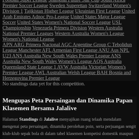
Premier Soccer League
Sweden Superettan
Switzerland Women's
Division 1
Tajikistan Higher League
Ukrainian First League
United
Arab Emirates Adnoc Pro-League
United States Major League
Soccer
United States Women's National Soccer League
USL
Championship
Venezuela Primera Division
Western Australia
National Premier Leagues
Western Australia Women's League
Women's National League
APN
ARG Primera Nacional
AGC
Argentine Group C Tebolidun
League Manchester
AFL
Armenian First League
ANU
Aus NPL
U23
ANS
Australia New South Wales Premier League
ANS
Australia New South Wales Women's League
AQS
Australia
Queensland State League 1
AVW
Australia Victorian Women's
Premier League
AWL
Australian Welsh League
BAH
Bosnia and
Herzegovina Premier League
No standings data yet for this competition.
Mengupas Peta Persaingan dan Dinamika Papan
Klasemen Bersama Jalalive
Halaman
Standings
di
Jalalive
menyajikan ruang telaah mendalam
mengenai peta persaingan, dinamika perolehan poin, serta perjuangan sengit
klub-klub sepak bola di dalam tabel klasemen kompetisi domestik maupun