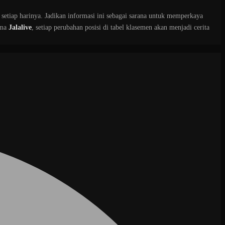
setiap harinya. Jadikan informasi ini sebagai sarana untuk memperkaya
ama
Jalalive
, setiap perubahan posisi di tabel klasemen akan menjadi cerita