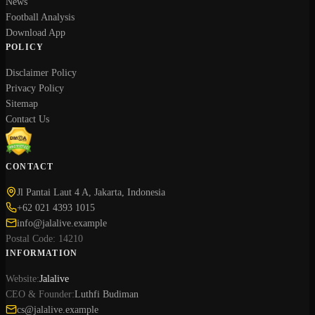
News
Football Analysis
Download App
POLICY
Disclaimer Policy
Privacy Policy
Sitemap
Contact Us
CONTACT
Jl Pantai Laut 4 A, Jakarta, Indonesia
+62 021 4393 1015
info@jalalive.example
Postal Code: 14210
INFORMATION
Website:
Jalalive
CEO & Founder:
Luthfi Budiman
cs@jalalive.example