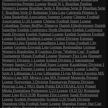
Herzegovina Premier League
Brazil W L
Brazilian Paulista
Women's League
Brazilian Serie A
Brazilian Serie B
Brazilian Serie
C
Brazilian Serie D
Bulgarian Vtora Liga
Categoría Primera A
China Basketball Association Summer League
Chinese Football
Assorciation U-20 League
Chinese Football Super League
Colombian Torneo BetPlay Dimayor
Danish Elitedivisionen
Danish
Superliga
English Conference North Division
English Conference
South Division
English National League
English Southern Football
League
English Southern League Central Division
Estonian
Premium Liiga
Finnish Kansallinen Liiga
Fujian Football City
League
Georgia Erovnuli Liga
German Regionalliga
German
Women's Bundesliga II
Guizhou Ziyun "Wufeng Cup" Football
Tournament
Hunan Football League
Hungary Fizz Liga
Hungary
Women's Division 1 League
Iceland Division 2
International
Women
Jiangxi City Football Super League
Kazakhstan Division 1
Kazakhstan Premier League
Lebanese Premier League
LigaPro
Serie A
Lithuanian A Lyga
Lithuanian I Lyga
Mexico Ascenso MX
Mexico Liga MX
Mexico Liga MX Femenil
Mongolia Premier
League
Norwegian 3.Divisjon
Paraguayan Primera Division
Peruvian Liga 2
PKO Bank Polski EKSTRAKLASA
Poland
Mloda Ekstraklasa
Portuguese U23 League
QLD D2
Romanian
Super Liga
RUS D3B
Russian First League
Saudi Professional
League
Scottish Premiership
Scottish U20 Youth Division
Shandong Qilu Football Super League
Shanghai Future Star Cup
South Africa Premier Soccer League
Sweden Superettan