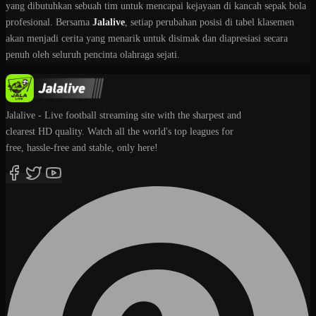
yang dibutuhkan sebuah tim untuk mencapai kejayaan di kancah sepak bola
profesional. Bersama
Jalalive
, setiap perubahan posisi di tabel klasemen
akan menjadi cerita yang menarik untuk disimak dan diapresiasi secara
penuh oleh seluruh pencinta olahraga sejati.
Jalalive - Live football streaming site with the sharpest and
clearest HD quality. Watch all the world's top leagues for
free, hassle-free and stable, only here!