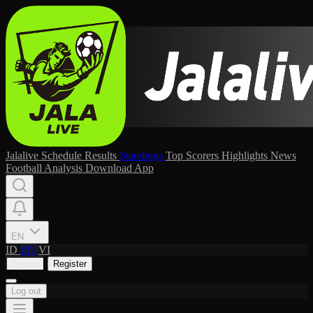
Jalalive
Schedule
Results
Standings
Top Scorers
Highlights
News
Football Analysis
Download App
EN
ID
EN
VI
Sign in
Register
Log out