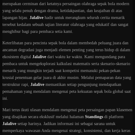
merupakan cerminan dari ketatnya persaingan olahraga sepak bola modern
yang selalu penuh dengan drama, ketidakpastian, dan keajaiban di atas
lapangan hijau.
Jalalive
hadir untuk merangkum seluruh cerita menarik
tersebut kedalam sebuah sajian literatur olahraga yang edukatif dan sangat
menghibur bagi para pembaca setia kami.
Keterlibatan para pencinta sepak bola dalam membedah peluang juara dan
ancaman degradasi juga menjadi elemen penting yang terus hidup di dalam
ekosistem digital
Jalalive
dari waktu ke waktu. Kami mengundang para
pembaca untuk mengeksplorasi kalkulasi matematis serta skenario-skenario
menarik yang mungkin terjadi saat kompetisi memasuki pekan-pekan
krusial penentuan gelar juara di akhir musim. Melalui pemaparan data yang
terstruktur rapi,
Jalalive
memastikan setiap pengunjung mendapatkan
pemahaman yang mendalam mengenai peta kekuatan sepak bola global saat
ini.
Mari terus ikuti ulasan mendalam mengenai peta persaingan papan klasemen
yang disajikan secara eksklusif melalui halaman
Standings
di platform
Jalalive
setiap harinya. Jadikan informasi ini sebagai sarana untuk
memperkaya wawasan Anda mengenai strategi, konsistensi, dan kerja keras