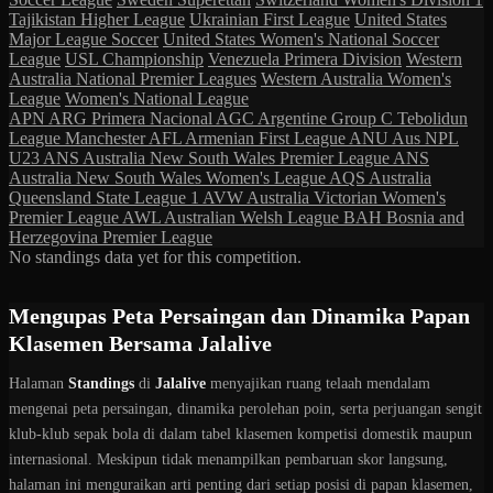
Tajikistan Higher League
Ukrainian First League
United States
Major League Soccer
United States Women's National Soccer
League
USL Championship
Venezuela Primera Division
Western
Australia National Premier Leagues
Western Australia Women's
League
Women's National League
APN
ARG Primera Nacional
AGC
Argentine Group C Tebolidun
League Manchester
AFL
Armenian First League
ANU
Aus NPL
U23
ANS
Australia New South Wales Premier League
ANS
Australia New South Wales Women's League
AQS
Australia
Queensland State League 1
AVW
Australia Victorian Women's
Premier League
AWL
Australian Welsh League
BAH
Bosnia and
Herzegovina Premier League
No standings data yet for this competition.
Mengupas Peta Persaingan dan Dinamika Papan
Klasemen Bersama Jalalive
Halaman
Standings
di
Jalalive
menyajikan ruang telaah mendalam
mengenai peta persaingan, dinamika perolehan poin, serta perjuangan sengit
klub-klub sepak bola di dalam tabel klasemen kompetisi domestik maupun
internasional. Meskipun tidak menampilkan pembaruan skor langsung,
halaman ini menguraikan arti penting dari setiap posisi di papan klasemen,