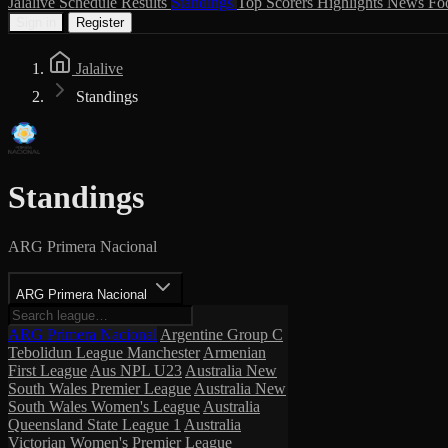
Jalalive
Schedule
Results
Standings
Top Scorers
Highlights
News
Fo
Sign in
Register
Jalalive
Standings
Standings
ARG Primera Nacional
ARG Primera Nacional
ARG Primera Nacional
Argentine Group C
Tebolidun League Manchester
Armenian
First League
Aus NPL U23
Australia New
South Wales Premier League
Australia New
South Wales Women's League
Australia
Queensland State League 1
Australia
Victorian Women's Premier League