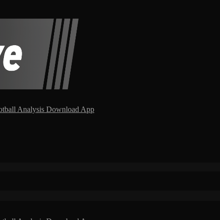
otball Analysis
Download App