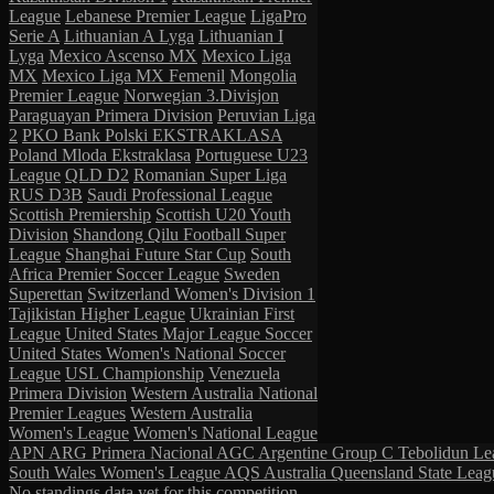
League
Lebanese Premier League
LigaPro
Serie A
Lithuanian A Lyga
Lithuanian I
Lyga
Mexico Ascenso MX
Mexico Liga
MX
Mexico Liga MX Femenil
Mongolia
Premier League
Norwegian 3.Divisjon
Paraguayan Primera Division
Peruvian Liga
2
PKO Bank Polski EKSTRAKLASA
Poland Mloda Ekstraklasa
Portuguese U23
League
QLD D2
Romanian Super Liga
RUS D3B
Saudi Professional League
Scottish Premiership
Scottish U20 Youth
Division
Shandong Qilu Football Super
League
Shanghai Future Star Cup
South
Africa Premier Soccer League
Sweden
Superettan
Switzerland Women's Division 1
Tajikistan Higher League
Ukrainian First
League
United States Major League Soccer
United States Women's National Soccer
League
USL Championship
Venezuela
Primera Division
Western Australia National
Premier Leagues
Western Australia
Women's League
Women's National League
APN
ARG Primera Nacional
AGC
Argentine Group C Tebolidun Le
South Wales Women's League
AQS
Australia Queensland State Leag
No standings data yet for this competition.