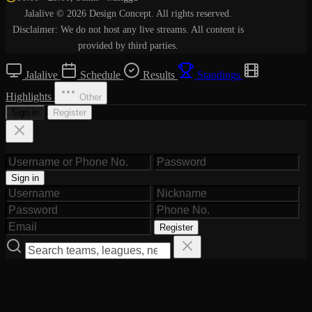
Jalalive © 2026 Design Concept. All rights reserved.
Disclaimer: We do not host any live streams. All content is
provided by third parties.
Jalalive
Schedule
Results
Standings
Highlights
Other
Sign in
Register
Sign in
Register