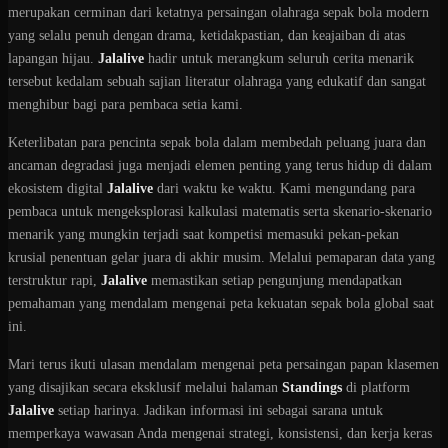
merupakan cerminan dari ketatnya persaingan olahraga sepak bola modern
yang selalu penuh dengan drama, ketidakpastian, dan keajaiban di atas
lapangan hijau.
Jalalive
hadir untuk merangkum seluruh cerita menarik
tersebut kedalam sebuah sajian literatur olahraga yang edukatif dan sangat
menghibur bagi para pembaca setia kami.
Keterlibatan para pencinta sepak bola dalam membedah peluang juara dan
ancaman degradasi juga menjadi elemen penting yang terus hidup di dalam
ekosistem digital
Jalalive
dari waktu ke waktu. Kami mengundang para
pembaca untuk mengeksplorasi kalkulasi matematis serta skenario-skenario
menarik yang mungkin terjadi saat kompetisi memasuki pekan-pekan
krusial penentuan gelar juara di akhir musim. Melalui pemaparan data yang
terstruktur rapi,
Jalalive
memastikan setiap pengunjung mendapatkan
pemahaman yang mendalam mengenai peta kekuatan sepak bola global saat
ini.
Mari terus ikuti ulasan mendalam mengenai peta persaingan papan klasemen
yang disajikan secara eksklusif melalui halaman
Standings
di platform
Jalalive
setiap harinya. Jadikan informasi ini sebagai sarana untuk
memperkaya wawasan Anda mengenai strategi, konsistensi, dan kerja keras