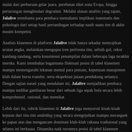
mulai dari perburuan gelar juara, perebutan tiket zona Eropa, hingga
pertarungan menghindari degradasi. Melalui ulasan analitis yang tajam,
Jalalive
membantu para pembaca memahami implikasi matematis dan
psikologis dari setiap hasil pertandingan terhadap nasib suatu tim di akhir
musim kompetisi.
Analisis klasemen di platform
Jalalive
tidak hanya sekadar menyajikan
urutan angka, melainkan mengupas tren performa tim, selisih gol, rekor
kandang-tandang, serta konsistensi penampilan dalam beberapa laga terakhir
mereka. Kami membahas bagaimana fluktuasi posisi di tabel klasemen
mampu memengaruhi tekanan mental para pemain, keputusan manajemen
klub dalam bursa transfer, serta ekspektasi jutaan pendukung setianya.
Dengan sajian narasi yang mendalam ini,
Jalalive
menjadikan pembaca
mampu melihat gambaran besar dari sebuah liga sepak bola secara lebih
komprehensif, rasional, dan memikat.
Lebih dari itu, rubrik klasemen di
Jalalive
juga menyoroti kisah-kisah
kejutan dari tim-tim
underdog
yang secara mengejutkan mampu merangsek
ke papan atas dan mengancam dominasi klub-klub raksasa tradisional yang
selama ini berkuasa. Dinamika naik turunnya posisi di tabel klasemen