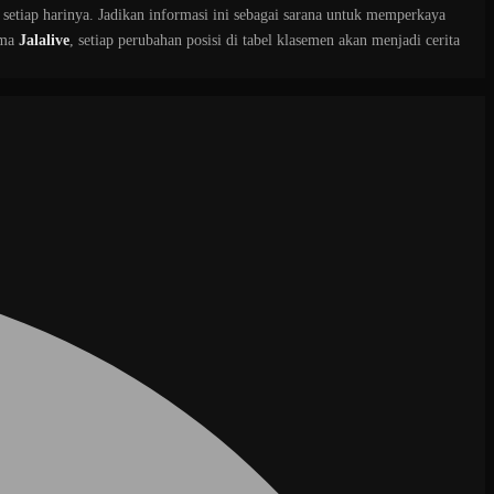
setiap harinya. Jadikan informasi ini sebagai sarana untuk memperkaya
ama
Jalalive
, setiap perubahan posisi di tabel klasemen akan menjadi cerita