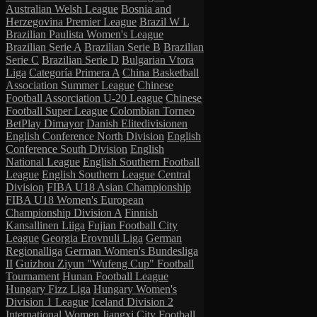
Australian Welsh League
Bosnia and
Herzegovina Premier League
Brazil W L
Brazilian Paulista Women's League
Brazilian Serie A
Brazilian Serie B
Brazilian
Serie C
Brazilian Serie D
Bulgarian Vtora
Liga
Categoría Primera A
China Basketball
Association Summer League
Chinese
Football Assorciation U-20 League
Chinese
Football Super League
Colombian Torneo
BetPlay Dimayor
Danish Elitedivisionen
English Conference North Division
English
Conference South Division
English
National League
English Southern Football
League
English Southern League Central
Division
FIBA U18 Asian Championship
FIBA U18 Women's European
Championship Division A
Finnish
Kansallinen Liiga
Fujian Football City
League
Georgia Erovnuli Liga
German
Regionalliga
German Women's Bundesliga
II
Guizhou Ziyun "Wufeng Cup" Football
Tournament
Hunan Football League
Hungary Fizz Liga
Hungary Women's
Division 1 League
Iceland Division 2
International Women
Jiangxi City Football