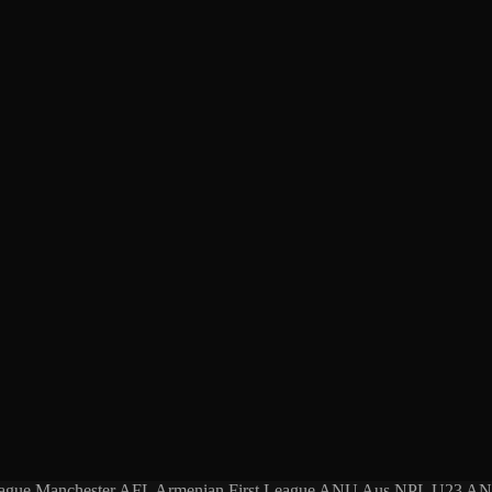
ague Manchester
AFL
Armenian First League
ANU
Aus NPL U23
AN