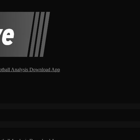
otball Analysis
Download App