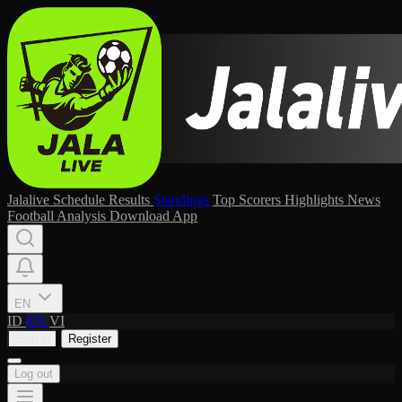
Jalalive
Schedule
Results
Standings
Top Scorers
Highlights
News
Football Analysis
Download App
EN
ID
EN
VI
Sign in
Register
Log out