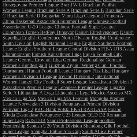
Herzegovina Premier League
Brazil W L
Brazilian Paulista
Women's League
Brazilian Serie A
Brazilian Serie B
Brazilian Serie
C
Brazilian Serie D
Bulgarian Vtora Liga
Categoría Primera A
China Basketball Association Summer League
Chinese Football
Assorciation U-20 League
Chinese Football Super League
Colombian Torneo BetPlay Dimayor
Danish Elitedivisionen
Danish
Superliga
English Conference North Division
English Conference
South Division
English National League
English Southern Football
League
English Southern League Central Division
FIBA U18 Asian
Championship
Finnish Kansallinen Liiga
Fujian Football City
League
Georgia Erovnuli Liga
German Regionalliga
German
Women's Bundesliga II
Guizhou Ziyun "Wufeng Cup" Football
Tournament
Hunan Football League
Hungary Fizz Liga
Hungary
Women's Division 1 League
Iceland Division 2
International
Women
Jiangxi City Football Super League
Kazakhstan Division 1
Kazakhstan Premier League
Lebanese Premier League
LigaPro
Serie A
Lithuanian A Lyga
Lithuanian I Lyga
Mexico Ascenso MX
Mexico Liga MX
Mexico Liga MX Femenil
Mongolia Premier
League
Norwegian 3.Divisjon
Paraguayan Primera Division
Peruvian Liga 2
PKO Bank Polski EKSTRAKLASA
Poland
Mloda Ekstraklasa
Portuguese U23 League
QLD D2
Romanian
Super Liga
RUS D3B
Saudi Professional League
Scottish
Premiership
Scottish U20 Youth Division
Shandong Qilu Football
Super League
Shanghai Future Star Cup
South Africa Premier
Soccer League
Sweden Superettan
Switzerland Women's Division 1