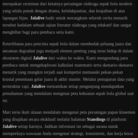
merupakan cerminan dari ketatnya persaingan olahraga sepak bola modern
yang selalu penuh dengan drama, ketidakpastian, dan keajaiban di atas
lapangan hijau.
Jalalive
hadir untuk merangkum seluruh cerita menarik
tersebut kedalam sebuah sajian literatur olahraga yang edukatif dan sangat
menghibur bagi para pembaca setia kami.
Keterlibatan para pencinta sepak bola dalam membedah peluang juara dan
ancaman degradasi juga menjadi elemen penting yang terus hidup di dalam
ekosistem digital
Jalalive
dari waktu ke waktu. Kami mengundang para
pembaca untuk mengeksplorasi kalkulasi matematis serta skenario-skenario
menarik yang mungkin terjadi saat kompetisi memasuki pekan-pekan
krusial penentuan gelar juara di akhir musim. Melalui pemaparan data yang
terstruktur rapi,
Jalalive
memastikan setiap pengunjung mendapatkan
pemahaman yang mendalam mengenai peta kekuatan sepak bola global saat
ini.
Mari terus ikuti ulasan mendalam mengenai peta persaingan papan klasemen
yang disajikan secara eksklusif melalui halaman
Standings
di platform
Jalalive
setiap harinya. Jadikan informasi ini sebagai sarana untuk
memperkaya wawasan Anda mengenai strategi, konsistensi, dan kerja keras