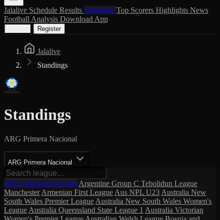
Jalalive
Schedule
Results
Standings
Top Scorers
Highlights
News
Football Analysis
Download App
Sign in
Register
Jalalive
Standings
Standings
ARG Primera Nacional
ARG Primera Nacional
ARG Primera Nacional
Argentine Group C Tebolidun League
Manchester
Armenian First League
Aus NPL U23
Australia New
South Wales Premier League
Australia New South Wales Women's
League
Australia Queensland State League 1
Australia Victorian
Women's Premier League
Australian Welsh League
Bosnia and