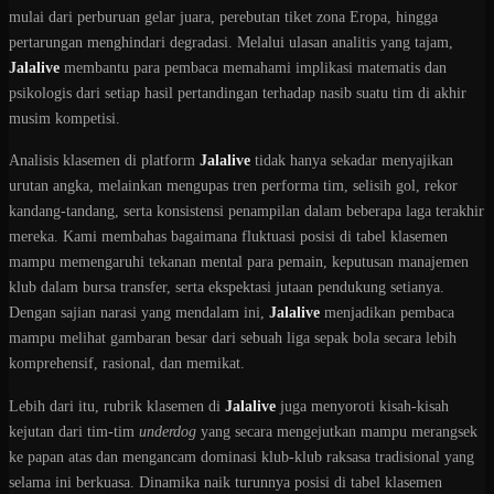
mulai dari perburuan gelar juara, perebutan tiket zona Eropa, hingga
pertarungan menghindari degradasi. Melalui ulasan analitis yang tajam,
Jalalive
membantu para pembaca memahami implikasi matematis dan
psikologis dari setiap hasil pertandingan terhadap nasib suatu tim di akhir
musim kompetisi.
Analisis klasemen di platform
Jalalive
tidak hanya sekadar menyajikan
urutan angka, melainkan mengupas tren performa tim, selisih gol, rekor
kandang-tandang, serta konsistensi penampilan dalam beberapa laga terakhir
mereka. Kami membahas bagaimana fluktuasi posisi di tabel klasemen
mampu memengaruhi tekanan mental para pemain, keputusan manajemen
klub dalam bursa transfer, serta ekspektasi jutaan pendukung setianya.
Dengan sajian narasi yang mendalam ini,
Jalalive
menjadikan pembaca
mampu melihat gambaran besar dari sebuah liga sepak bola secara lebih
komprehensif, rasional, dan memikat.
Lebih dari itu, rubrik klasemen di
Jalalive
juga menyoroti kisah-kisah
kejutan dari tim-tim
underdog
yang secara mengejutkan mampu merangsek
ke papan atas dan mengancam dominasi klub-klub raksasa tradisional yang
selama ini berkuasa. Dinamika naik turunnya posisi di tabel klasemen