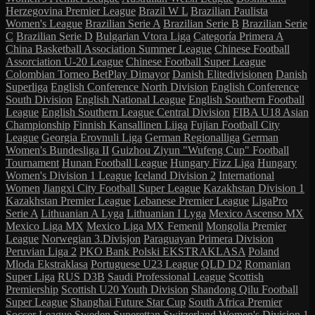
Herzegovina Premier League
Brazil W L
Brazilian Paulista
Women's League
Brazilian Serie A
Brazilian Serie B
Brazilian Serie
C
Brazilian Serie D
Bulgarian Vtora Liga
Categoría Primera A
China Basketball Association Summer League
Chinese Football
Assorciation U-20 League
Chinese Football Super League
Colombian Torneo BetPlay Dimayor
Danish Elitedivisionen
Danish
Superliga
English Conference North Division
English Conference
South Division
English National League
English Southern Football
League
English Southern League Central Division
FIBA U18 Asian
Championship
Finnish Kansallinen Liiga
Fujian Football City
League
Georgia Erovnuli Liga
German Regionalliga
German
Women's Bundesliga II
Guizhou Ziyun "Wufeng Cup" Football
Tournament
Hunan Football League
Hungary Fizz Liga
Hungary
Women's Division 1 League
Iceland Division 2
International
Women
Jiangxi City Football Super League
Kazakhstan Division 1
Kazakhstan Premier League
Lebanese Premier League
LigaPro
Serie A
Lithuanian A Lyga
Lithuanian I Lyga
Mexico Ascenso MX
Mexico Liga MX
Mexico Liga MX Femenil
Mongolia Premier
League
Norwegian 3.Divisjon
Paraguayan Primera Division
Peruvian Liga 2
PKO Bank Polski EKSTRAKLASA
Poland
Mloda Ekstraklasa
Portuguese U23 League
QLD D2
Romanian
Super Liga
RUS D3B
Saudi Professional League
Scottish
Premiership
Scottish U20 Youth Division
Shandong Qilu Football
Super League
Shanghai Future Star Cup
South Africa Premier
Soccer League
Sweden Superettan
Switzerland Women's Division 1