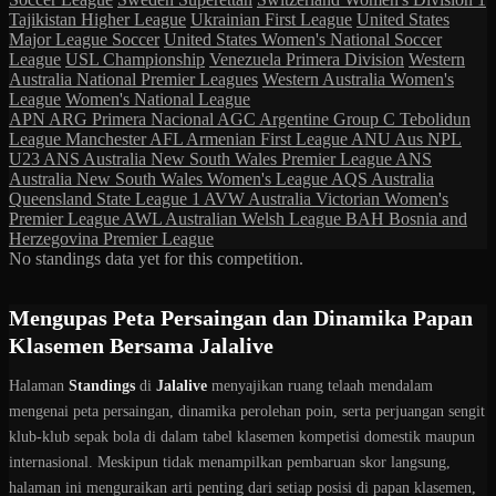
Tajikistan Higher League
Ukrainian First League
United States
Major League Soccer
United States Women's National Soccer
League
USL Championship
Venezuela Primera Division
Western
Australia National Premier Leagues
Western Australia Women's
League
Women's National League
APN
ARG Primera Nacional
AGC
Argentine Group C Tebolidun
League Manchester
AFL
Armenian First League
ANU
Aus NPL
U23
ANS
Australia New South Wales Premier League
ANS
Australia New South Wales Women's League
AQS
Australia
Queensland State League 1
AVW
Australia Victorian Women's
Premier League
AWL
Australian Welsh League
BAH
Bosnia and
Herzegovina Premier League
No standings data yet for this competition.
Mengupas Peta Persaingan dan Dinamika Papan
Klasemen Bersama Jalalive
Halaman
Standings
di
Jalalive
menyajikan ruang telaah mendalam
mengenai peta persaingan, dinamika perolehan poin, serta perjuangan sengit
klub-klub sepak bola di dalam tabel klasemen kompetisi domestik maupun
internasional. Meskipun tidak menampilkan pembaruan skor langsung,
halaman ini menguraikan arti penting dari setiap posisi di papan klasemen,