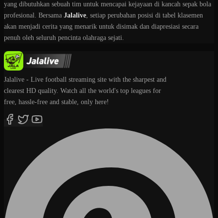
yang dibutuhkan sebuah tim untuk mencapai kejayaan di kancah sepak bola
profesional. Bersama
Jalalive
, setiap perubahan posisi di tabel klasemen
akan menjadi cerita yang menarik untuk disimak dan diapresiasi secara
penuh oleh seluruh pencinta olahraga sejati.
Jalalive - Live football streaming site with the sharpest and
clearest HD quality. Watch all the world's top leagues for
free, hassle-free and stable, only here!