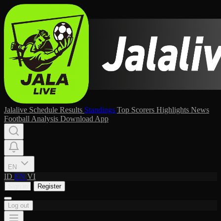
Jalalive
Schedule
Results
Standings
Top Scorers
Highlights
News
Football Analysis
Download App
EN
ID
EN
VI
Sign in
Register
Log out