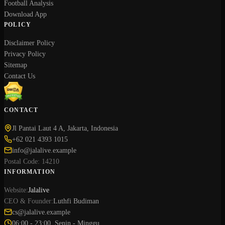
Football Analysis
Download App
POLICY
Disclaimer Policy
Privacy Policy
Sitemap
Contact Us
CONTACT
Jl Pantai Laut 4 A, Jakarta, Indonesia
+62 021 4393 1015
info@jalalive.example
Postal Code: 14210
INFORMATION
Website:
Jalalive
CEO & Founder:
Luthfi Budiman
cs@jalalive.example
06:00 - 23:00, Senin - Minggu