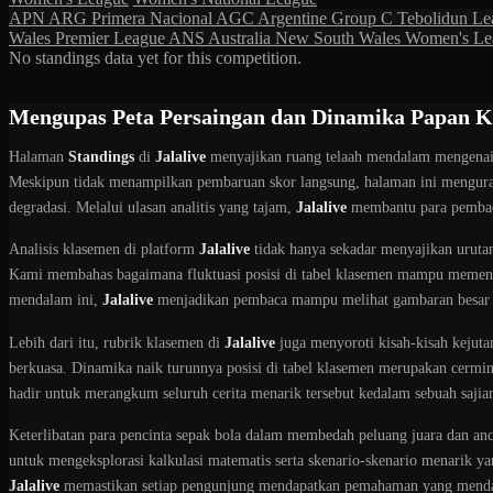
APN
ARG Primera Nacional
AGC
Argentine Group C Tebolidun Le
Wales Premier League
ANS
Australia New South Wales Women's L
No standings data yet for this competition.
Mengupas Peta Persaingan dan Dinamika Papan K
Halaman
Standings
di
Jalalive
menyajikan ruang telaah mendalam mengenai pe
Meskipun tidak menampilkan pembaruan skor langsung, halaman ini menguraikan
degradasi. Melalui ulasan analitis yang tajam,
Jalalive
membantu para pembaca 
Analisis klasemen di platform
Jalalive
tidak hanya sekadar menyajikan urutan
Kami membahas bagaimana fluktuasi posisi di tabel klasemen mampu memengar
mendalam ini,
Jalalive
menjadikan pembaca mampu melihat gambaran besar dar
Lebih dari itu, rubrik klasemen di
Jalalive
juga menyoroti kisah-kisah kejuta
berkuasa. Dinamika naik turunnya posisi di tabel klasemen merupakan cermina
hadir untuk merangkum seluruh cerita menarik tersebut kedalam sebuah sajian
Keterlibatan para pencinta sepak bola dalam membedah peluang juara dan anc
untuk mengeksplorasi kalkulasi matematis serta skenario-skenario menarik ya
Jalalive
memastikan setiap pengunjung mendapatkan pemahaman yang mendala