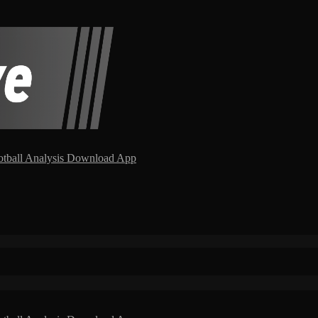
otball Analysis
Download App