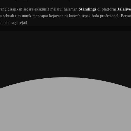
ang disajikan secara eksklusif melalui halaman
Standings
di platform
Jalalive
an sebuah tim untuk mencapai kejayaan di kancah sepak bola profesional. Bers
 olahraga sejati.