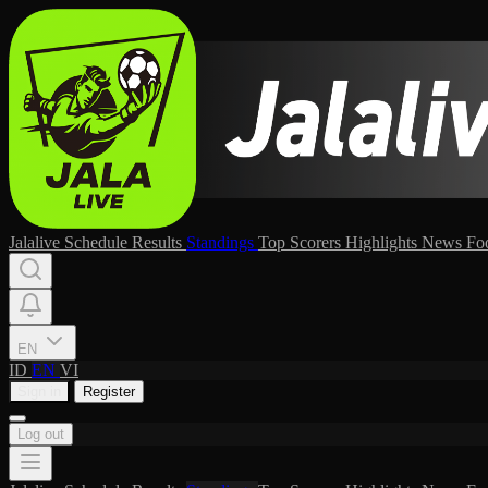
Jalalive
Schedule
Results
Standings
Top Scorers
Highlights
News
Fo
EN
ID
EN
VI
Sign in
Register
Log out