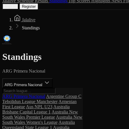
Jalalive
Schedule
Results
Standings
Top Scorers
Highlights
News
Fo
Sign in
Register
Jalalive
Standings
Standings
ARG Primera Nacional
ARG Primera Nacional
ARG Primera Nacional
Argentine Group C
Tebolidun League Manchester
Armenian
First League
Aus NPL U23
Australia
Brisbane Capital League 1
Australia New
South Wales Premier League
Australia New
South Wales Women's League
Australia
Queensland State League 1
Australia