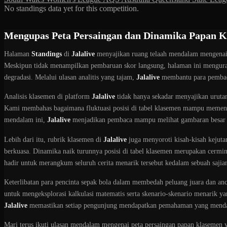
No standings data yet for this competition.
Mengupas Peta Persaingan dan Dinamika Papan K
Halaman
Standings
di
Jalalive
menyajikan ruang telaah mendalam mengenai pe
Meskipun tidak menampilkan pembaruan skor langsung, halaman ini menguraikan
degradasi. Melalui ulasan analitis yang tajam,
Jalalive
membantu para pembaca 
Analisis klasemen di platform
Jalalive
tidak hanya sekadar menyajikan urutan
Kami membahas bagaimana fluktuasi posisi di tabel klasemen mampu memengar
mendalam ini,
Jalalive
menjadikan pembaca mampu melihat gambaran besar dar
Lebih dari itu, rubrik klasemen di
Jalalive
juga menyoroti kisah-kisah kejuta
berkuasa. Dinamika naik turunnya posisi di tabel klasemen merupakan cermina
hadir untuk merangkum seluruh cerita menarik tersebut kedalam sebuah sajian
Keterlibatan para pencinta sepak bola dalam membedah peluang juara dan anc
untuk mengeksplorasi kalkulasi matematis serta skenario-skenario menarik ya
Jalalive
memastikan setiap pengunjung mendapatkan pemahaman yang mendala
Mari terus ikuti ulasan mendalam mengenai peta persaingan papan klasemen y