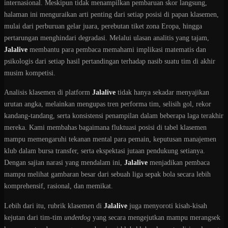
internasional. Meskipun tidak menampilkan pembaruan skor langsung,
halaman ini menguraikan arti penting dari setiap posisi di papan klasemen,
mulai dari perburuan gelar juara, perebutan tiket zona Eropa, hingga
pertarungan menghindari degradasi. Melalui ulasan analitis yang tajam,
Jalalive
membantu para pembaca memahami implikasi matematis dan
psikologis dari setiap hasil pertandingan terhadap nasib suatu tim di akhir
musim kompetisi.
Analisis klasemen di platform
Jalalive
tidak hanya sekadar menyajikan
urutan angka, melainkan mengupas tren performa tim, selisih gol, rekor
kandang-tandang, serta konsistensi penampilan dalam beberapa laga terakhir
mereka. Kami membahas bagaimana fluktuasi posisi di tabel klasemen
mampu memengaruhi tekanan mental para pemain, keputusan manajemen
klub dalam bursa transfer, serta ekspektasi jutaan pendukung setianya.
Dengan sajian narasi yang mendalam ini,
Jalalive
menjadikan pembaca
mampu melihat gambaran besar dari sebuah liga sepak bola secara lebih
komprehensif, rasional, dan memikat.
Lebih dari itu, rubrik klasemen di
Jalalive
juga menyoroti kisah-kisah
kejutan dari tim-tim
underdog
yang secara mengejutkan mampu merangsek