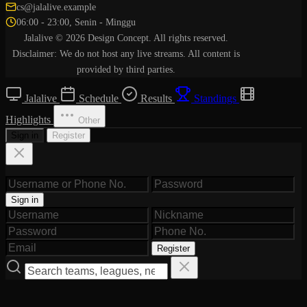
cs@jalalive.example
06:00 - 23:00, Senin - Minggu
Jalalive © 2026 Design Concept. All rights reserved.
Disclaimer: We do not host any live streams. All content is
provided by third parties.
Jalalive
Schedule
Results
Standings
Highlights
Other
Sign in
Register
Sign in
Register