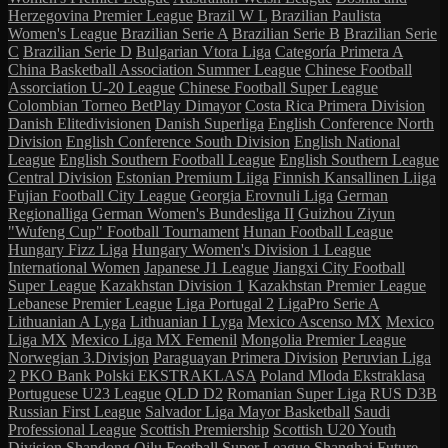
Herzegovina Premier League
Brazil W L
Brazilian Paulista
Women's League
Brazilian Serie A
Brazilian Serie B
Brazilian Serie
C
Brazilian Serie D
Bulgarian Vtora Liga
Categoría Primera A
China Basketball Association Summer League
Chinese Football
Assorciation U-20 League
Chinese Football Super League
Colombian Torneo BetPlay Dimayor
Costa Rica Primera Division
Danish Elitedivisionen
Danish Superliga
English Conference North
Division
English Conference South Division
English National
League
English Southern Football League
English Southern League
Central Division
Estonian Premium Liiga
Finnish Kansallinen Liiga
Fujian Football City League
Georgia Erovnuli Liga
German
Regionalliga
German Women's Bundesliga II
Guizhou Ziyun
"Wufeng Cup" Football Tournament
Hunan Football League
Hungary Fizz Liga
Hungary Women's Division 1 League
International Women
Japanese J1 League
Jiangxi City Football
Super League
Kazakhstan Division 1
Kazakhstan Premier League
Lebanese Premier League
Liga Portugal 2
LigaPro Serie A
Lithuanian A Lyga
Lithuanian I Lyga
Mexico Ascenso MX
Mexico
Liga MX
Mexico Liga MX Femenil
Mongolia Premier League
Norwegian 3.Divisjon
Paraguayan Primera Division
Peruvian Liga
2
PKO Bank Polski EKSTRAKLASA
Poland Mloda Ekstraklasa
Portuguese U23 League
QLD D2
Romanian Super Liga
RUS D3B
Russian First League
Salvador Liga Mayor Basketball
Saudi
Professional League
Scottish Premiership
Scottish U20 Youth
Division
Shandong Qilu Football Super League
Shanghai Future