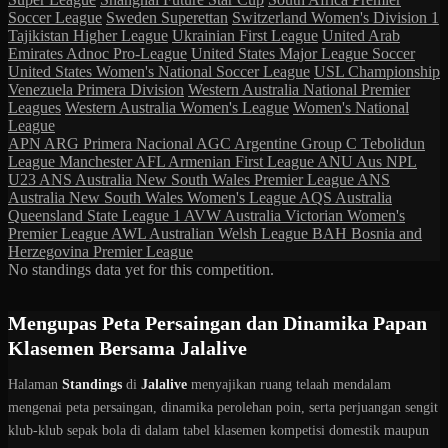
Soccer League
Sweden Superettan
Switzerland Women's Division 1
Tajikistan Higher League
Ukrainian First League
United Arab
Emirates Adnoc Pro-League
United States Major League Soccer
United States Women's National Soccer League
USL Championship
Venezuela Primera Division
Western Australia National Premier
Leagues
Western Australia Women's League
Women's National
League
APN
ARG Primera Nacional
AGC
Argentine Group C Tebolidun
League Manchester
AFL
Armenian First League
ANU
Aus NPL
U23
ANS
Australia New South Wales Premier League
ANS
Australia New South Wales Women's League
AQS
Australia
Queensland State League 1
AVW
Australia Victorian Women's
Premier League
AWL
Australian Welsh League
BAH
Bosnia and
Herzegovina Premier League
No standings data yet for this competition.
Mengupas Peta Persaingan dan Dinamika Papan
Klasemen Bersama Jalalive
Halaman
Standings
di
Jalalive
menyajikan ruang telaah mendalam
mengenai peta persaingan, dinamika perolehan poin, serta perjuangan sengit
klub-klub sepak bola di dalam tabel klasemen kompetisi domestik maupun