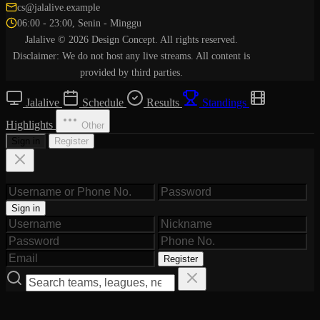
cs@jalalive.example
06:00 - 23:00, Senin - Minggu
Jalalive © 2026 Design Concept. All rights reserved.
Disclaimer: We do not host any live streams. All content is
provided by third parties.
Jalalive
Schedule
Results
Standings
Highlights
Other
Sign in
Register
Sign in
Register